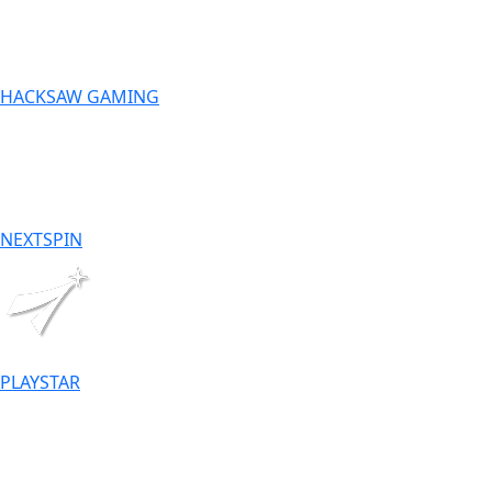
HACKSAW GAMING
NEXTSPIN
PLAYSTAR