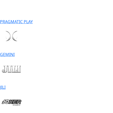
PRAGMATIC PLAY
GEMINI
JILI