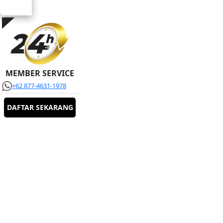
MEMBER SERVICE
+62 877-4631-1978