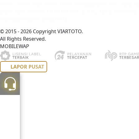
selalu akses situs resmi kami menggunakan link yang s
dapat cuan di VIARTOTO? Klik link di atas, daftar sekaran
main game gacor yang beda!
© 2015 - 2026 Copyright VIARTOTO.
All Rights Reserved.
MOBILE
WAP
LAPOR PUSAT