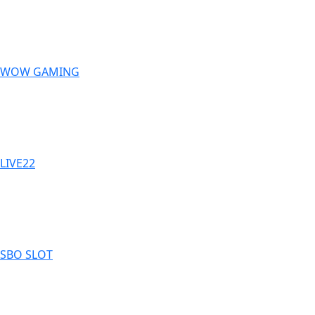
WOW GAMING
LIVE22
SBO SLOT