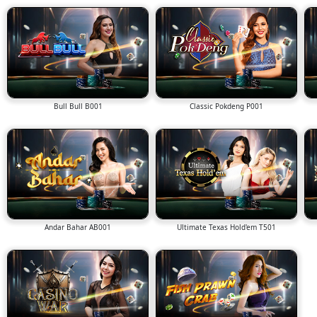
Bull Bull B001
Classic Pokdeng P001
Andar Bahar AB001
Ultimate Texas Hold'em T501