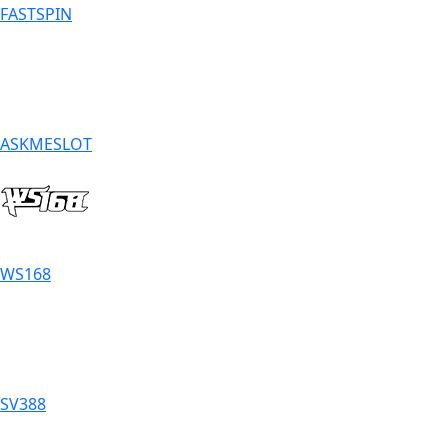
FASTSPIN
ASKMESLOT
WS168
SV388