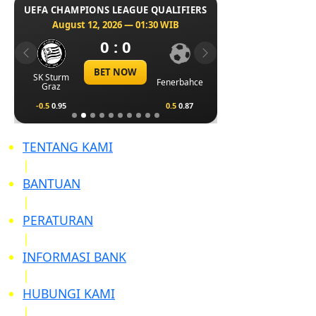
UEFA CHAMPIONS LEAGUE QUALIFIERS
August 12, 2026 — 01:30 WIB
0 : 0
Previous
Next
BET NOW
SK Sturm
Fenerbahce
Graz
-0.5
0.95
0.5
0.87
TENTANG KAMI
|
BANTUAN
|
PERATURAN
|
INFORMASI BANK
|
HUBUNGI KAMI
|