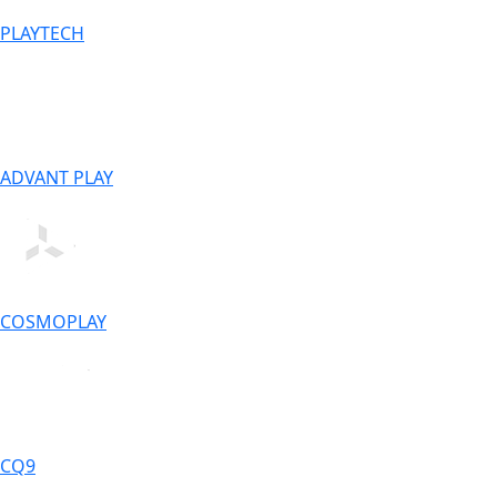
PLAYTECH
ADVANT PLAY
COSMOPLAY
CQ9