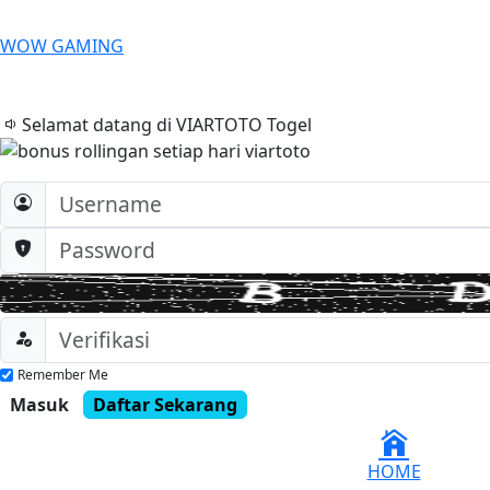
WOW GAMING
Selamat datang di VIARTOTO Togel
Remember Me
Masuk
Daftar Sekarang
HOME