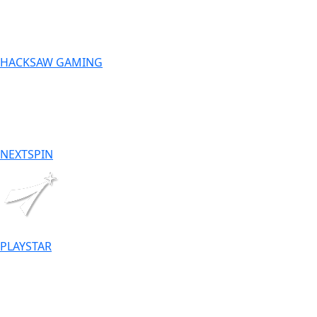
HACKSAW GAMING
NEXTSPIN
PLAYSTAR