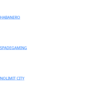
HABANERO
SPADEGAMING
NOLIMIT CITY