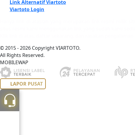
Link Alternatif Viartoto
Viartoto Login
Hanya link di ataslah yang merupakan link resmi milik si
situs resmi kami menggunakan link yang sudah kami sedi
Klik link di atas, daftar sekarang, dan rasakan pengalama
© 2015 - 2026 Copyright VIARTOTO.
All Rights Reserved.
MOBILE
WAP
LAPOR PUSAT