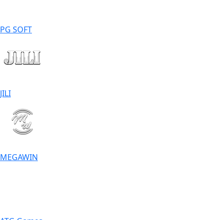
PG SOFT
JILI
MEGAWIN