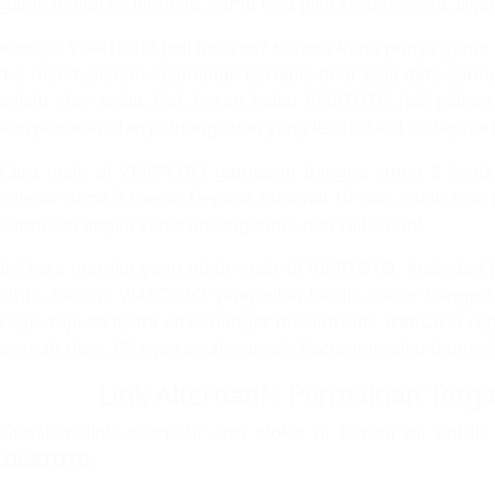
game digital terlengkap, kamu bisa pilih sesuai selera. Dij
Kenapa VIARTOTO jadi incaran? Karena kami punya game l
1-2 menit, sistem keamanan berlapis buat jaga data kamu, 
selalu siap sedia. Gak heran kalau VIARTOTO jadi pilih
kenyamanan dan peluang cuan yang lebih stabil setiap hari
Cara main di VIARTOTO gampang banget, cuma 3 langkah: 
selesai cuma 3 menit. Deposit minimal 10 ribu, udah bisa
Tentukan angka keberuntunganmu dan raih cuan!
Ini kata mereka yang udah main di VIARTOTO: Andi dari 
situs, baru di VIARTOTO yang bikin betah. Gacor banget!"
ragu, tapi ternyata enak banget main di sini. Transaksi ce
pernah ribet, CS-nya ramah-ramah. Recommended banget!
Link Alternatif : Permainan Ter
Gunakan link alternatif anti blokir di bawah ini unt
VIARTOTO