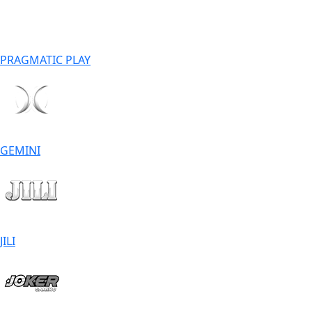
PRAGMATIC PLAY
GEMINI
JILI