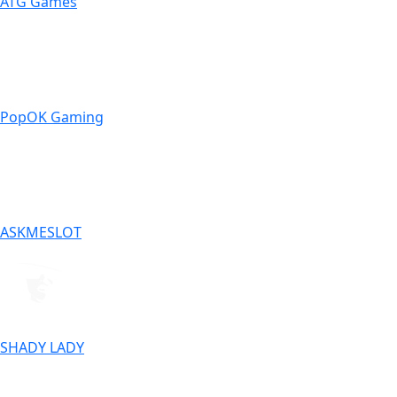
ATG Games
PopOK Gaming
ASKMESLOT
SHADY LADY