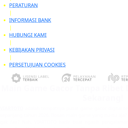
PERATURAN
|
INFORMASI BANK
|
HUBUNGI KAMI
|
KEBIJAKAN PRIVASI
|
PERSETUJUAN COOKIES
Main Game Gacor Tanpa Ribet 
Sekarang!
VIARTOTO
adalah tempatnya pusat game gacor digital te
sepanjang tahun 2026. Bosan main game yang itu-itu aja?
gak fair? Nah, VIARTOTO hadir buat ngasih pengalama