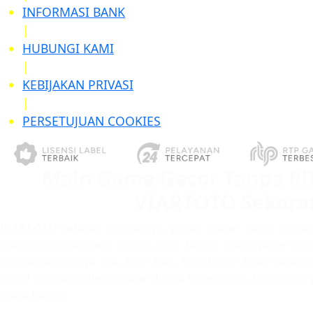
INFORMASI BANK
|
HUBUNGI KAMI
|
KEBIJAKAN PRIVASI
|
PERSETUJUAN COOKIES
Main Game Gacor Tanpa Rib
VIARTOTO Sekara
VIARTOTO
adalah tempatnya pusat game gacor digital
Indonesia sepanjang tahun 2026. Bosan main game yang i
karena sistemnya gak fair? Nah, VIARTOTO hadir buat 
beda! Dengan koleksi game digital terlengkap, kamu bisa pi
bakal bosen!