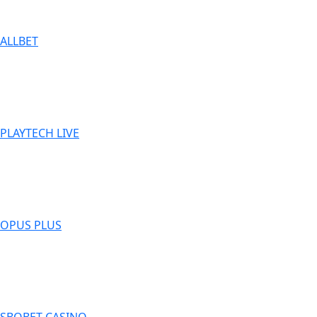
ALLBET
PLAYTECH LIVE
OPUS PLUS