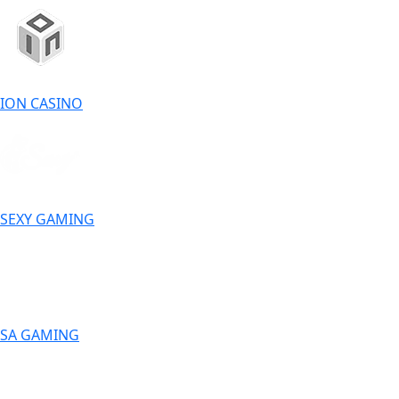
ION CASINO
SEXY GAMING
SA GAMING