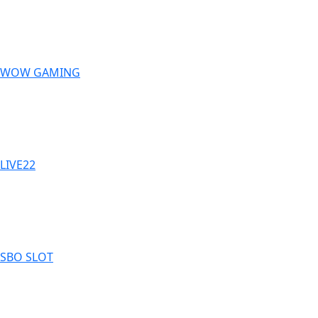
WOW GAMING
LIVE22
SBO SLOT