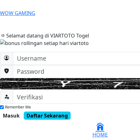
WOW GAMING
Selamat datang di VIARTOTO Togel
Remember Me
Masuk
Daftar Sekarang
HOME