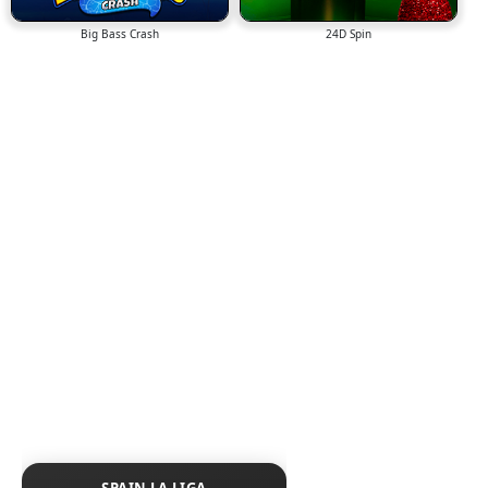
Big Bass Crash
24D Spin
SPAIN LA LIGA