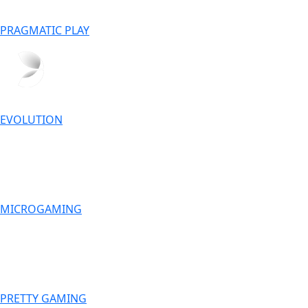
PRAGMATIC PLAY
EVOLUTION
MICROGAMING
PRETTY GAMING