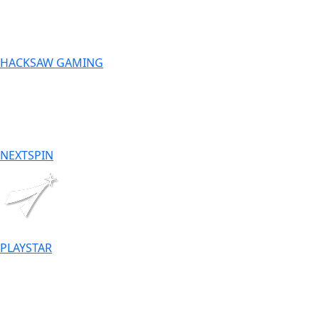
HACKSAW GAMING
NEXTSPIN
PLAYSTAR