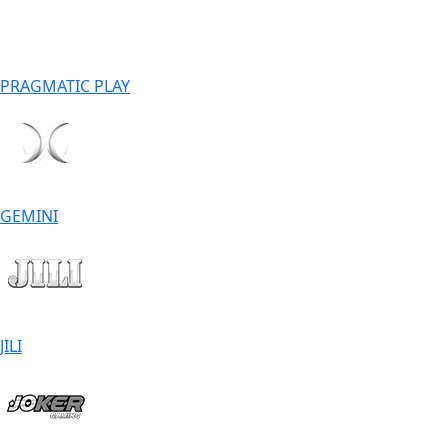
PRAGMATIC PLAY
GEMINI
JILI