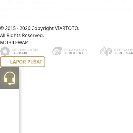
selalu akses situs resmi kami menggunakan link yang s
dapat cuan di VIARTOTO? Klik link di atas, daftar sekaran
main game gacor yang beda!
© 2015 - 2026 Copyright VIARTOTO.
All Rights Reserved.
MOBILE
WAP
LAPOR PUSAT