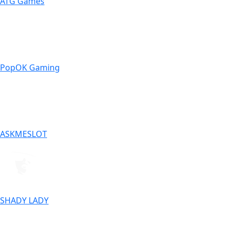
ATG Games
PopOK Gaming
ASKMESLOT
SHADY LADY