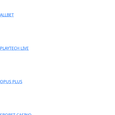
ALLBET
PLAYTECH LIVE
OPUS PLUS