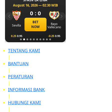
August 16, 2026 — 02:30 WIB
0 : 0
Previous
Next
BET
Rayo
Sevilla
NOW
Vallecano
0.25
0.95
-0.25
0.95
TENTANG KAMI
|
BANTUAN
|
PERATURAN
|
INFORMASI BANK
|
HUBUNGI KAMI
|