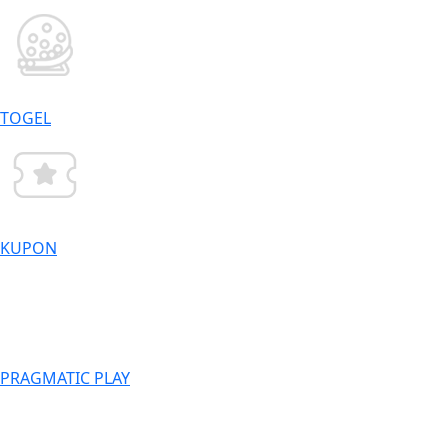
TOGEL
KUPON
PRAGMATIC PLAY