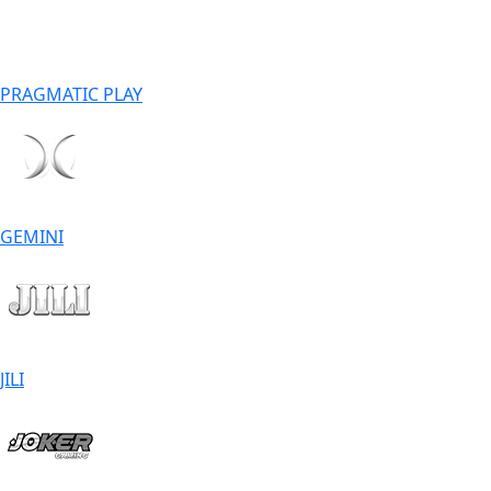
PRAGMATIC PLAY
GEMINI
JILI