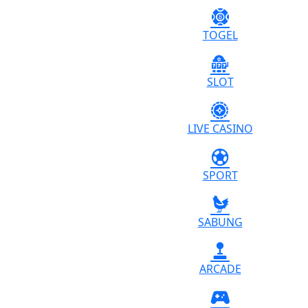
TOGEL
SLOT
LIVE CASINO
SPORT
SABUNG
ARCADE