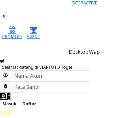
INTERACTIVE
PROMOSI
EVENT
Desktop
Wap
Selamat datang di VIARTOTO Togel
Masuk
Daftar
Slot