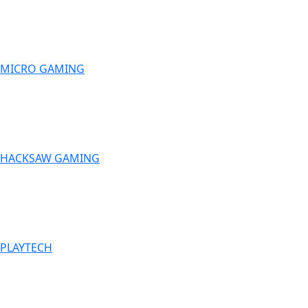
MICRO GAMING
HACKSAW GAMING
PLAYTECH