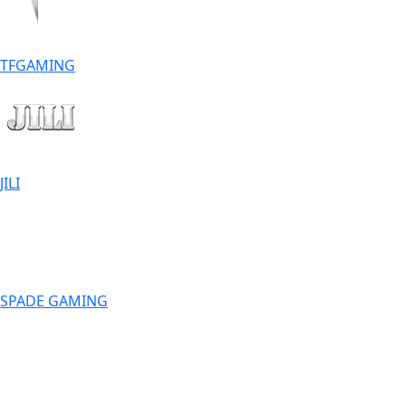
TFGAMING
JILI
SPADE GAMING