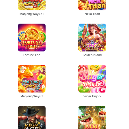
Mahjong Ways 3+
Neko Titan
Fortune Trio
Golden Island
Mahjong Ways 3
Sugar High 5