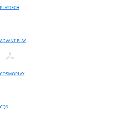
PLAYTECH
ADVANT PLAY
COSMOPLAY
CQ9