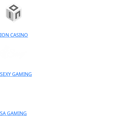
ION CASINO
SEXY GAMING
SA GAMING