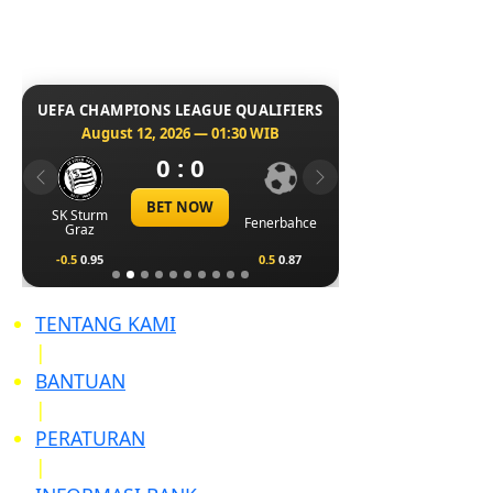
UEFA CHAMPIONS LEAGUE QUALIFIERS
August 12, 2026 — 01:30 WIB
0 : 0
Previous
Next
BET NOW
SK Sturm
Fenerbahce
Graz
-0.5
0.95
0.5
0.87
TENTANG KAMI
|
BANTUAN
|
PERATURAN
|