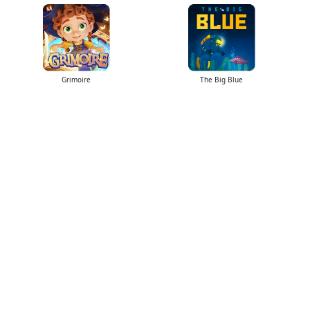
Grimoire
The Big Blue