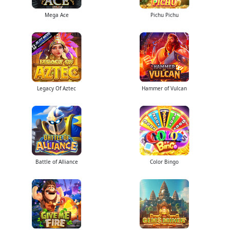
Mega Ace
Pichu Pichu
Legacy Of Aztec
Hammer of Vulcan
Battle of Alliance
Color Bingo