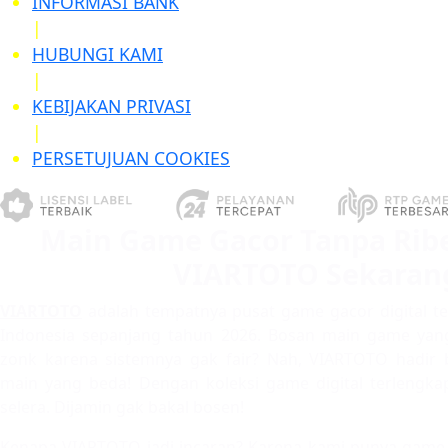
INFORMASI BANK
|
HUBUNGI KAMI
|
KEBIJAKAN PRIVASI
|
PERSETUJUAN COOKIES
Main Game Gacor Tanpa Ribe
VIARTOTO Sekaran
VIARTOTO
adalah tempatnya pusat game gacor digital te
Indonesia sepanjang tahun 2026. Bosan main game yang 
zonk karena sistemnya gak fair? Nah, VIARTOTO hadir
main yang beda! Dengan koleksi game digital terlengkap
selera. Dijamin gak bakal bosen!
Kenapa VIARTOTO jadi incaran? Karena kami punya game 