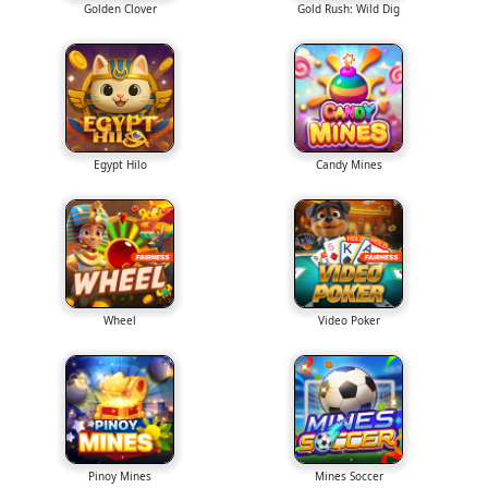
Golden Clover
Gold Rush: Wild Dig
Egypt Hilo
Candy Mines
Wheel
Video Poker
Pinoy Mines
Mines Soccer