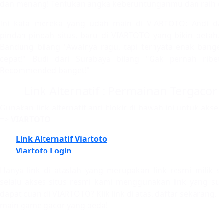
dan menang! Tentukan angka keberuntunganmu dan raih 
Ini kata mereka yang udah main di VIARTOTO: Andi da
pindah-pindah situs, baru di VIARTOTO yang bikin betah. 
Bandung bilang "Awalnya ragu, tapi ternyata enak banget
cepat!" Budi dari Surabaya bilang "Gak pernah ribe
Recommended banget!"
Link Alternatif : Permainan Tergaco
Gunakan link alternatif anti blokir di bawah ini untuk ak
=>
VIARTOTO
Link Alternatif Viartoto
Viartoto Login
Hanya link di ataslah yang merupakan link resmi milik 
selalu akses situs resmi kami menggunakan link yang s
dapat cuan di VIARTOTO? Klik link di atas, daftar sekaran
main game gacor yang beda!