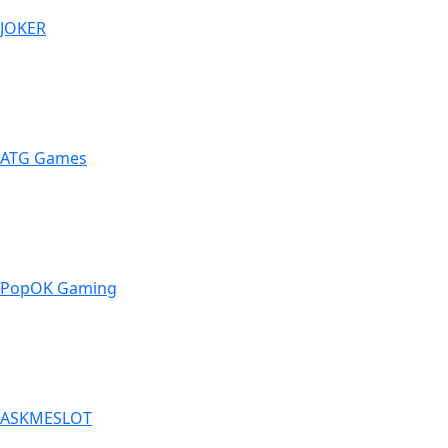
JOKER
ATG Games
PopOK Gaming
ASKMESLOT