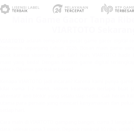
Main Game Gacor Tanpa Ribe
VIARTOTO Sekaran
VIARTOTO
adalah tempatnya pusat game gacor digital te
Indonesia sepanjang tahun 2026. Bosan main game yang 
zonk karena sistemnya gak fair? Nah, VIARTOTO hadir
main yang beda! Dengan koleksi game digital terlengkap
selera. Dijamin gak bakal bosen!
Kenapa VIARTOTO jadi incaran? Karena kami punya game 
kilat cuma 1-2 menit, sistem keamanan berlapis buat j
alternatif anti blokir yang selalu siap sedia. Gak heran k
utama para pemain yang mencari kenyamanan dan peluang
setiap hari.
Cara main di VIARTOTO gampang banget, cuma 3 langkah: daf
data, selesai cuma 3 menit. Deposit minimal 10 ribu, udah 