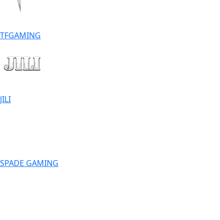
TFGAMING
JILI
SPADE GAMING