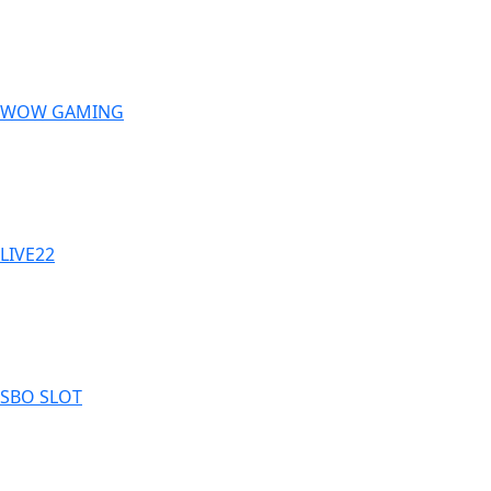
WOW GAMING
LIVE22
SBO SLOT