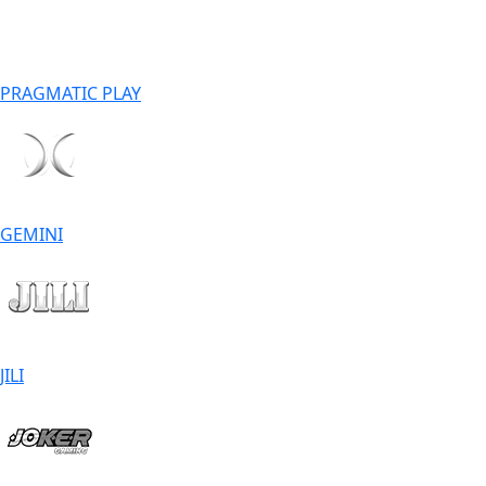
PRAGMATIC PLAY
GEMINI
JILI