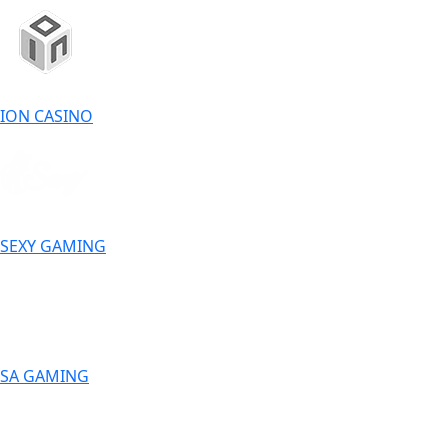
ION CASINO
SEXY GAMING
SA GAMING