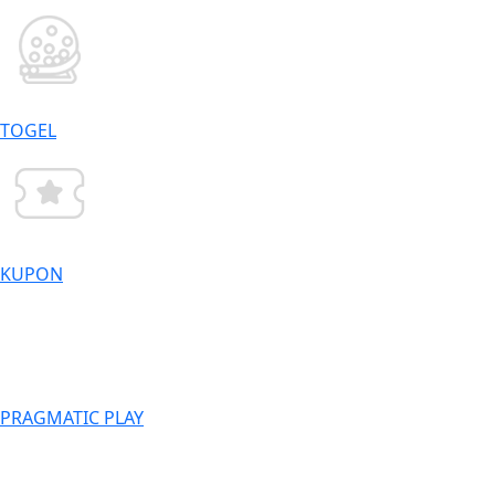
TOGEL
KUPON
PRAGMATIC PLAY