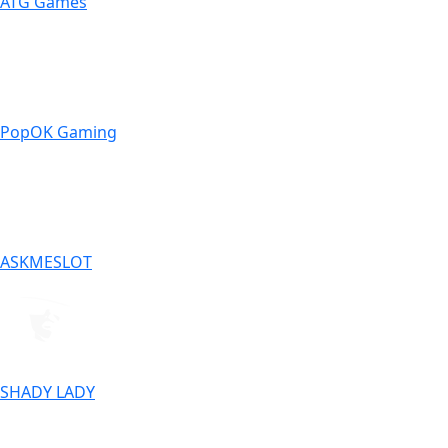
ATG Games
PopOK Gaming
ASKMESLOT
SHADY LADY