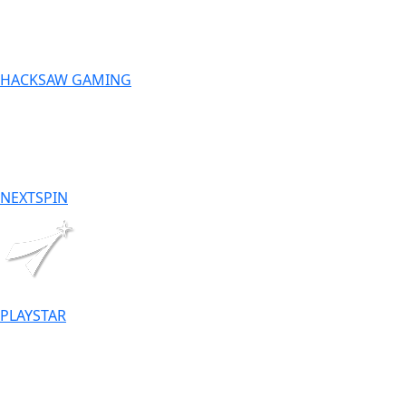
HACKSAW GAMING
NEXTSPIN
PLAYSTAR