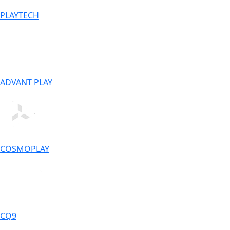
PLAYTECH
ADVANT PLAY
COSMOPLAY
CQ9