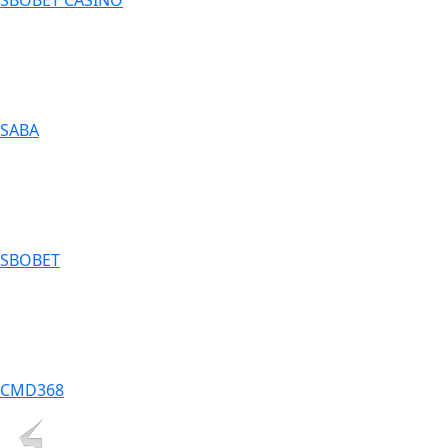
SBOBET CASINO
SABA
SBOBET
CMD368