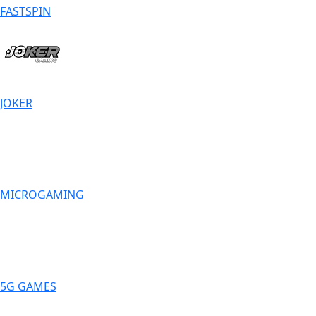
FASTSPIN
JOKER
MICROGAMING
5G GAMES