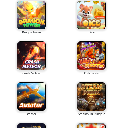
Dragon Tower
Dice
Crash Meteor
Chili Fiesta
Aviator
Steampunk Bingo 2