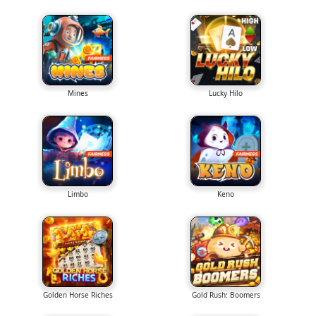
Mines
Lucky Hilo
Limbo
Keno
Golden Horse Riches
Gold Rush: Boomers